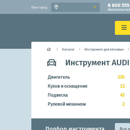
8 800 555
Ваш город:
Бесплатно по 
Каталог
Инструмент для легковых
Инструмент AUDI
Двигатель
235
Кузов и оснащение
12
Подвеска
43
Рулевой механизм
2
Подбор инструмента
Все 