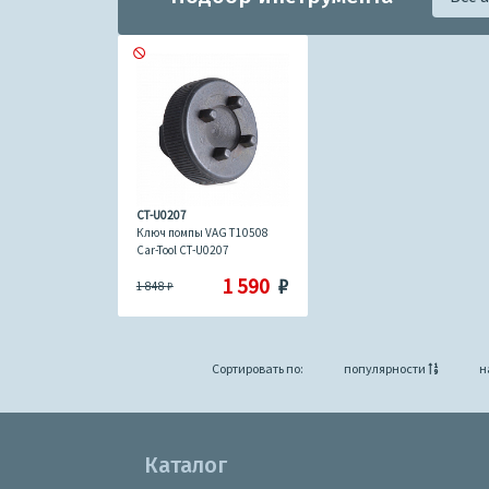
CT-U0207
Ключ помпы VAG T10508
Car-Tool CT-U0207
1 590
₽
1 848
₽
Сортировать по:
популярности
н
Каталог