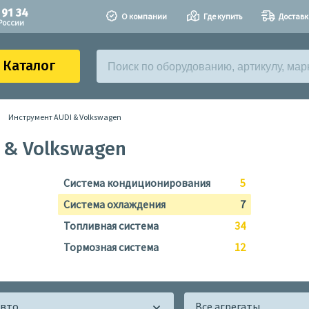
 91 34
О компании
Где купить
Доставк
России
Каталог
Инструмент AUDI & Volkswagen
 & Volkswagen
Система кондиционирования
5
Система охлаждения
7
Топливная система
34
Тормозная система
12
авто
Все агрегаты