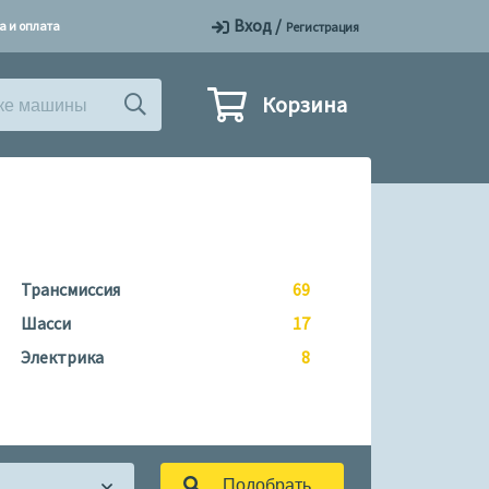
Вход
/
а и оплата
Регистрация
Корзина
Трансмиссия
69
Шасси
17
Электрика
8
Подобрать