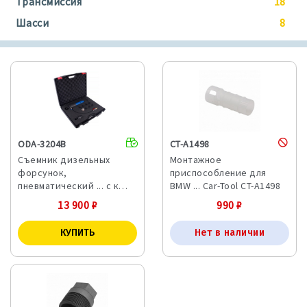
Трансмиссия
18
Шасси
8
ODA-3204B
CT-A1498
Съемник дизельных
Монтажное
форсунок,
приспособление для
пневматический ... с к…
BMW ... Car-Tool CT-A1498
13 900
₽
990
₽
Нет в наличии