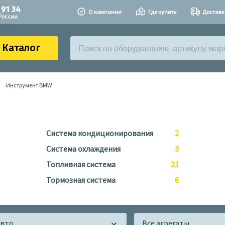
 91 34
О компании
Где купить
Доставк
России
Каталог
Инструмент BMW
Система кондиционирования
2
Система охлаждения
3
Топливная система
21
Тормозная система
6
авто
Все агрегаты