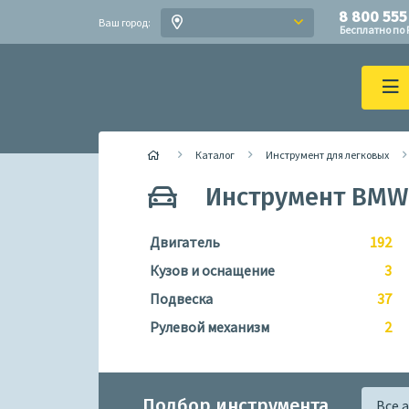
8 800 555
Ваш город:
Бесплатно по 
Каталог
Инструмент для легковых
Инструмент BMW
Двигатель
192
Кузов и оснащение
3
Подвеска
37
Рулевой механизм
2
Подбор инструмента
Все 