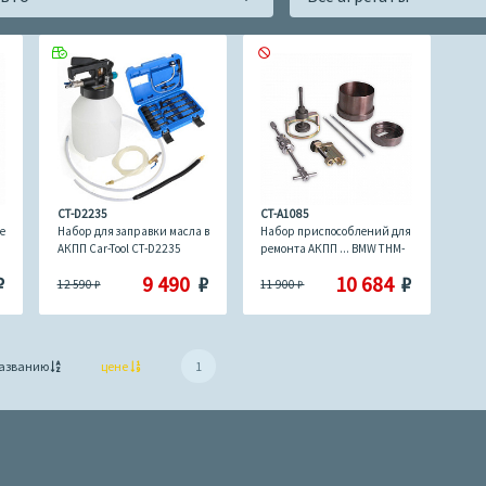
CT-D2235
CT-A1085
е
Набор для заправки масла в
Набор приспособлений для
АКПП Car-Tool CT-D2235
ремонта АКПП ... BMW THM-
R1 Car-Tool CT-A1085
₽
9 490
₽
10 684
₽
12 590
₽
11 900
₽
азванию
цене
1