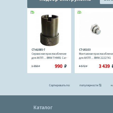
CT-A1085-7
CT-U0103
Сервисное приспособление
Монтажное приспособлени
для АКПП ... BMW THMR1 Car-
для АКПП ... BMW 2222741
Tool CT-A1085-7
Car-Tool CT-U0103
990
₽
3 439
1 350
₽
4 572
₽
Сортировать по:
популярности
н
Каталог