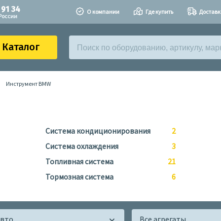
 91 34
О компании
Где купить
Доставк
России
Каталог
Инструмент BMW
Система кондиционирования
2
Система охлаждения
3
Топливная система
21
Тормозная система
6
авто
Все агрегаты