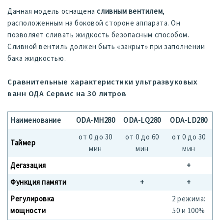
Данная модель оснащена
сливным вентилем
,
расположенным на боковой стороне аппарата. Он
позволяет сливать жидкость безопасным способом.
Сливной вентиль должен быть «закрыт» при заполнении
бака жидкостью.
Сравнительные характеристики ультразвуковых
ванн ОДА Сервис на 30 литров
Наименование
ODA-MH280
ODA-LQ280
ODA-LD280
от 0 до 30
от 0 до 60
от 0 до 30
Таймер
мин
мин
мин
Дегазация
+
Функция памяти
+
+
Регулировка
2 режима:
мощности
50 и 100%