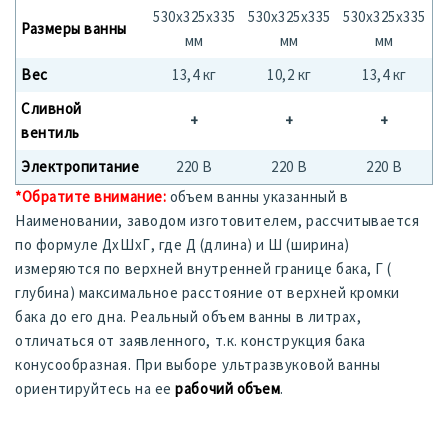
530х325х335
530х325х335
530х325х335
Размеры ванны
мм
мм
мм
Вес
13,4 кг
10,2 кг
13,4 кг
Сливной
+
+
+
вентиль
Электропитание
220 В
220 В
220 В
*Обратите внимание:
объем ванны указанный в
Наименовании, заводом изготовителем, рассчитывается
по формуле ДхШхГ, где Д (длина) и Ш (ширина)
измеряются по верхней внутренней границе бака, Г (
глубина) максимальное расстояние от верхней кромки
бака до его дна. Реальный объем ванны в литрах,
отличаться от заявленного, т.к. конструкция бака
конусообразная. При выборе ультразвуковой ванны
ориентируйтесь на ее
рабочий объем
.