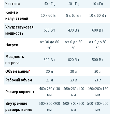
Частота
40 кГц
40 кГц
40 кГц
Кол-во
10 x 60 Вт
8 x 60 Вт
10 x 60 Вт
излучателей
Ультразвуковая
600 Вт
480 Вт
600 Вт
мощность
от 30 до 80
от 0 до 80
от 0 до 80
Нагрев
°С
°С
°С
Мощность
500 Вт
620 Вт
500 Вт
нагрева
Объем ванны
*
30 л
30 л
30 л
Рабочий объем
23 л
23 л
23 л
460х260х130
460х260х120
460х260х130
Размер корзины
мм
мм
мм
Внутренние
500×300×200
500×300×200
500×300×200
размеры ванны
мм
мм
мм