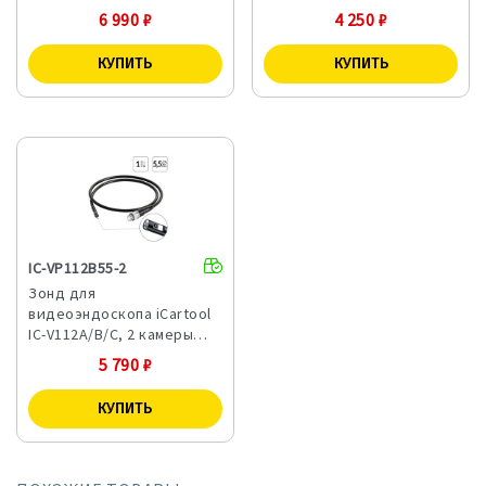
6 990
₽
4 250
₽
IC-VP112B55-2
Зонд для
видеоэндоскопа iCartool
IC-V112A/B/C, 2 камеры…
5 790
₽