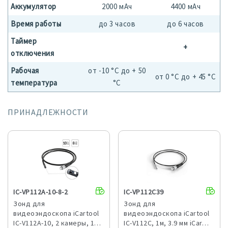
Аккумулятор
2000 мАч
4400 мАч
Время работы
до 3 часов
до 6 часов
Таймер
+
отключения
Рабочая
от -10 °C до + 50
от 0 °C до + 45 °C
температура
°C
ПРИНАДЛЕЖНОСТИ
IC-VP112A-10-8-2
IC-VP112C39
Зонд для
Зонд для
видеоэндоскопа iCartool
видеоэндоскопа iCartool
IC-V112A-10, 2 камеры, 1…
IC-V112C, 1м, 3.9 мм iCar…