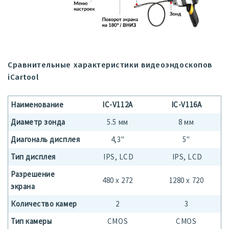
Сравнительные характеристики видеоэндоскопов
iCartool
Наименование
IC-V112A
IC-V116A
Диаметр зонда
5.5 мм
8 мм
Диагональ дисплея
4,3"
5"
Тип дисплея
IPS, LCD
IPS, LCD
Разрешение
480 x 272
1280 х 720
экрана
Количество камер
2
3
Тип камеры
CMOS
CMOS