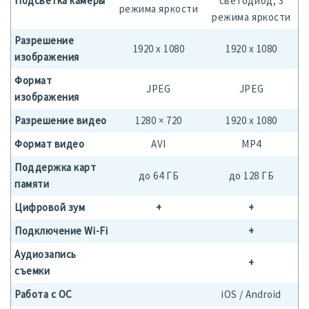
Подсветка камеры
светодиод, 3
режима яркости
режима яркости
Разрешение
1920 х 1080
1920 х 1080
изображения
Формат
JPEG
JPEG
изображения
Разрешение видео
1280 × 720
1920 х 1080
Формат видео
AVI
MP4
Поддержка карт
до 64 ГБ
до 128 ГБ
памяти
Цифровой зум
+
+
Подключение Wi-Fi
+
Аудиозапись
+
съемки
Работа с ОС
iOS / Android