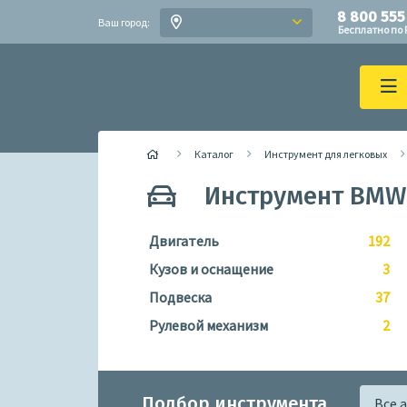
8 800 555
Ваш город:
Бесплатно по 
Каталог
Инструмент для легковых
Инструмент BMW
Двигатель
192
Кузов и оснащение
3
Подвеска
37
Рулевой механизм
2
Подбор инструмента
Все 