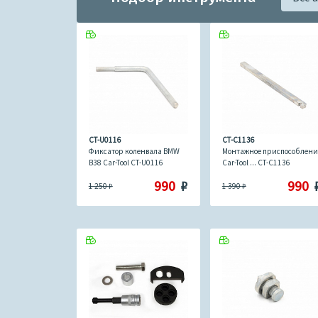
CT-U0116
CT-C1136
Фиксатор коленвала BMW
Монтажное приспособлени
B38 Car-Tool CT-U0116
Car-Tool ... CT-C1136
990
₽
990
1 250
₽
1 390
₽