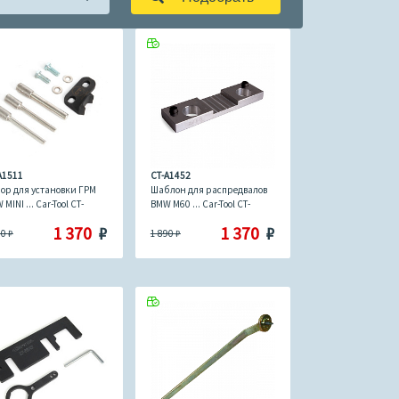
A1511
CT-A1452
ор для установки ГРМ
Шаблон для распредвалов
MINI ... Car-Tool CT-
BMW M60 ... Car-Tool CT-
11
A1452
1 370
₽
1 370
₽
90
₽
1 890
₽