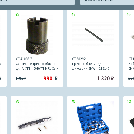
CT-A1085-7
CT-B1292
CT-
е
Сервисное приспособление
Приспособление для
Наб
для АКПП ... BMW THMR1 Car-
фиксации BMW ... 115140
BMW 
Tool CT-A1085-7
Car-Tool CT-B1292
A15
₽
990
₽
1 320
₽
1 350
₽
1 9