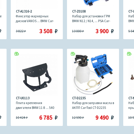
CT-A1316-2
CT-Z0108
CT-
е
Фиксатор маркерных
Набор для установки ГРМ
Наб
дисков VANOS ... BMW Car-
BMW N12 / N14, ... PSA Car-
BMW 
Tool CT-A1316-2
Tool CT-Z0108
U01
₽
3 508
₽
3 900
₽
3 822
₽
13 000
₽
5 5
CT-U0113
CT-D2235
CT-
Плита крепления
Набор для заправки масла в
Наб
двигателя BMW 11 8 ... 540
АКПП Car-Tool CT-D2235
кры
Car-Tool CT-U0113
CT-
₽
6 785
₽
9 490
₽
10 424
₽
12 590
₽
10 