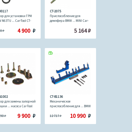
U0117
CT-2075
ор для установки ГРМ
Приспособление для
N63TU ... Car-Tool CT-
демпфера BMW ... MINI Car-
17
Tool CT-2075
4 900
₽
5 164
₽
40
₽
N1002
CT-B1136
ор для замены запорной
Механическое
шки ... насоса Car-Tool
приспособление для ... BMW
N1002
N62/N73 Car-Tool CT-B1136
9 900
₽
10 990
₽
990
₽
12 717
₽