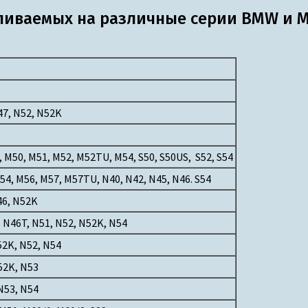
вливаемых на различные серии BMW и M
47, N52, N52K
 M50, M51, M52, M52TU, M54, S50, S50US, S52, S54
, M56, M57, M57TU, N40, N42, N45, N46. S54
46, N52K
 N46T, N51, N52, N52K, N54
52K, N52, N54
52K, N53
N53, N54