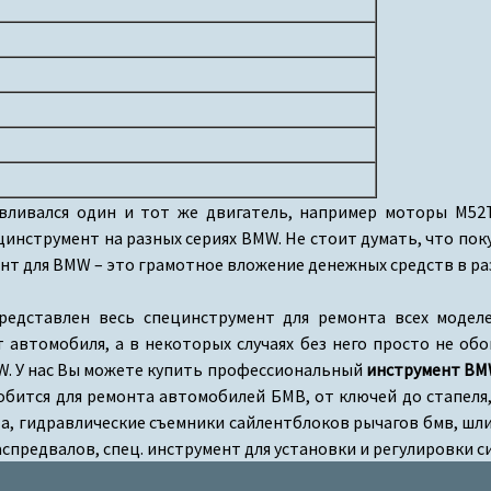
ливался один и тот же двигатель, например моторы M52TU,
инструмент на разных сериях BMW. Не стоит думать, что по
нт для BMW – это грамотное вложение денежных средств в ра
редставлен весь специнструмент для ремонта всех модел
автомобиля, а в некоторых случаях без него просто не обо
MW. У нас Вы можете купить профессиональный
инструмент B
добится для ремонта автомобилей БМВ, от ключей до стапел
та, гидравлические съемники сайлентблоков рычагов бмв, ш
спредвалов, спец. инструмент для установки и регулировки с