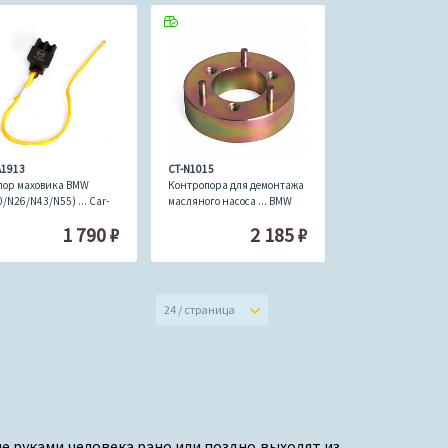
A1913
CT-N1015
пор маховика BMW
Контропора для демонтажа
0/N26/N43/N55) ... Car-
масляного насоса ... BMW
l CT-A1913
Car-Tool CT-N1015
1 790
₽
2 185
₽
24 / страница
е руками человека рано или поздно выходят из