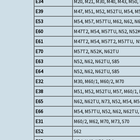
E34
M20, M21, M30, M40, M43, M50, 
E39
M47, M51, M52, M52TU, M54, M5
E53
M54, M57, M57TU, M62, N62, N
E60
M47T2, M54, M57TU, N52, N52K,
E61
M47T2, M54, M57T2, M57TU, N5
E70
M57T2, N52K, N62TU
E63
N52, N62, N62TU, S85
E64
N52, N62, N62TU, S85
E32
M30, M60/1, M60/2, M70
E38
M51, M52, M52TU, M57, M60/1, 
E65
N62, N62TU, N73, N52, M54, M
E66
M54, M57TU, N52, N62, N62TU,
E31
M60/2, M62, M70, M73, S70
E52
S62