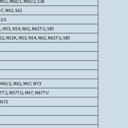
M51, M60/1, M60/2, S38
7, M62, S62
62/S
 N53, N54, N62, N62TU, S85
2, N52K, N53, N54, N62, N62TU, S85
M60/2, M62, M67, M73
57T2, M57TU, M67, M67TU
 N73