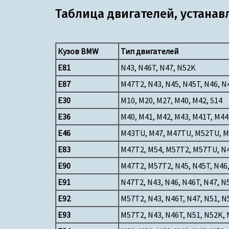
Таблица двигателей, устана
Кузов
BMW
Тип двигателей
E81
N43, N46T, N47, N52K
E87
M47T2, N43, N45, N45T, N46, N
E30
M10, M20, M27, M40, M42, S14
E36
M40, M41, M42, M43, M41T, M44,
E46
M43TU, M47, M47TU, M52TU, M54
E83
M47T2, M54, M57T2, M57TU, N
E90
M47T2, M57T2, N45, N45T, N46,
E91
N47T2, N43, N46, N46T, N47, N
E92
M57T2, N43, N46T, N47, N51, N
E93
M57T2, N43, N46T, N51, N52K, 