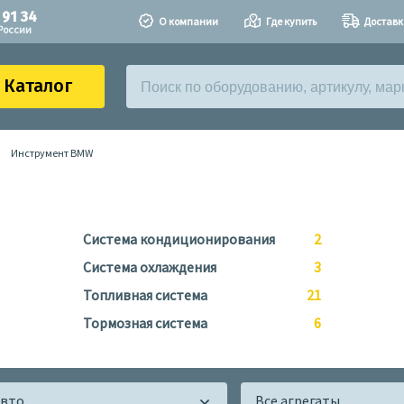
 91 34
О компании
Где купить
Доставк
России
Каталог
Инструмент BMW
Система кондиционирования
2
Система охлаждения
3
Топливная система
21
Тормозная система
6
авто
Все агрегаты