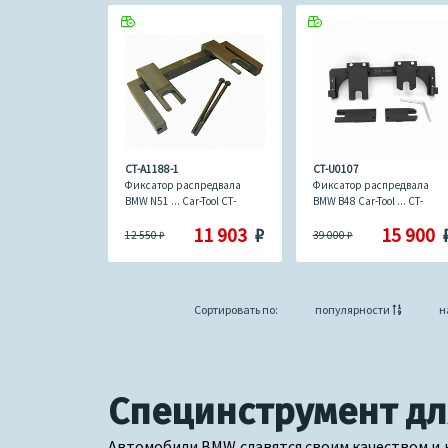
CT-A1188-1
CT-U0107
Фиксатор распредвала
Фиксатор распредвала
BMW N51 ... Car-Tool CT-
BMW B48 Car-Tool ... CT-
A1188-1
U0107
11 903
₽
15 900
12 550
₽
39 000
₽
Сортировать по:
популярности
н
Специнструмент д
Автомобили BMW славятся своим качеством и н