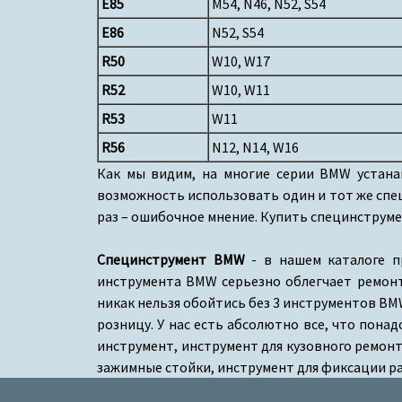
E85
M54, N46, N52, S54
E86
N52, S54
R50
W10, W17
R52
W10, W11
R53
W11
R56
N12, N14, W16
Как мы видим, на многие серии BMW устанав
возможность использовать один и тот же спец
раз – ошибочное мнение. Купить специнструме
Специнструмент BMW
- в нашем каталоге п
инструмента BMW серьезно облегчает ремонт 
никак нельзя обойтись без 3 инструментов B
розницу. У нас есть абсолютно все, что пона
инструмент, инструмент для кузовного ремон
зажимные стойки, инструмент для фиксации ра