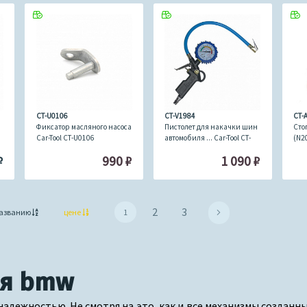
CT-U0106
CT-V1984
CT-
Фиксатор масляного насоса
Пистолет для накачки шин
Сто
Car-Tool CT-U0106
автомобиля ... Car-Tool CT-
(N2
V1984
Too
₽
990
₽
1 090
₽
2
3
азванию
цене
1
ля bmw
адежностью. Не смотря на это, как и все механизмы созданны