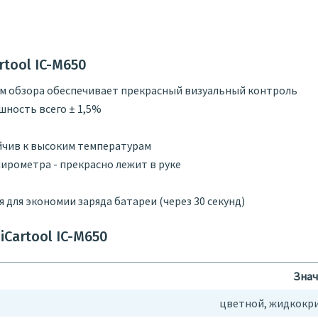
tool IC-M650
м обзора обеспечивает прекрасный визуальный контроль
шность всего ± 1,5%
йчив к высоким температурам
ирометра - прекрасно лежит в руке
для экономии заряда батареи (через 30 секунд)
Cartool IC-M650
Знач
цветной, жидкокри