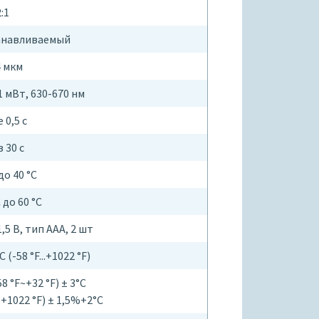
:1
танавливаемый
4 мкм
1 мВт, 630-670 нм
 0,5 с
 30 с
до 40 °С
 до 60 °C
5 В, тип ААА, 2 шт
 (-58 °F...+1022 °F)
8 °F~+32 °F) ± 3°С
~ +1022 °F) ± 1,5%+2°С