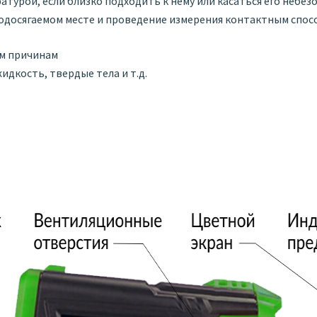
атурой, если близко подходить к нему или касаться его небез
нодосягаемом месте и проведение измерения контактным спо
ым причинам
идкость, твердые тела и т.д.