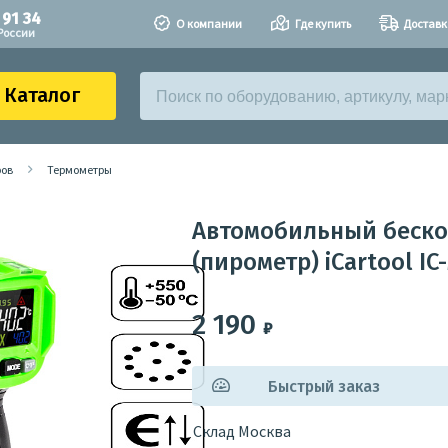
 91 34
О компании
Где купить
Доставк
России
Каталог
ров
Термометры
Автомобильный беско
(пирометр) iCartool IC
2 190
₽
Быстрый заказ
Склад Москва