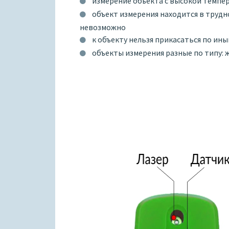
измерение объекта с высокой темпер
объект измерения находится в труд
невозможно
к объекту нельзя прикасаться по ин
объекты измерения разные по типу: ж