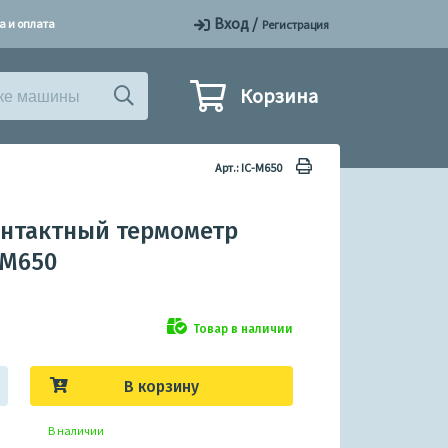
Вход
/
а и оплата
Регистрация
Корзина
Арт.: IC-M650
нтактный термометр
-M650
Товар в наличии
В корзину
В наличии