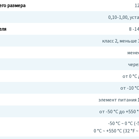
его размера
12
0,10-1,00, ус
еля
8 -1
класс 2, меньше 
менее
через
от 0 °С 
от -10 °C
элемент питания 1,
от -50 °С до +550 °С
-50 °С ~ 0 °С (-5
0 °С ~ +550 °С (32 °F 