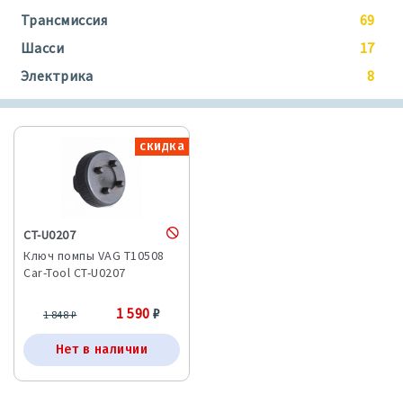
Трансмиссия
69
Шасси
17
Электрика
8
скидка
CT-U0207
Ключ помпы VAG T10508
Car-Tool CT-U0207
1 590
₽
1 848
₽
Нет в наличии