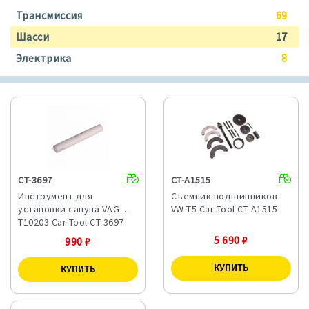
Трансмиссия
69
Шасси
17
Электрика
8
CT-3697
CT-A1515
Инструмент для
Съемник подшипников
установки сапуна VAG ...
VW T5 Car-Tool CT-A1515
T10203 Car-Tool CT-3697
5 690
₽
990
₽