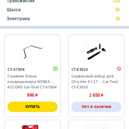
Трансмиссия
222
Шасси
65
Электрика
16
CT-A7004
CT-E3010
Съемник блока
Сервисный набор для
кондиционера HONDA ...
Chrysler 6 C17 ... Car-Tool
ACCORD Car-Tool CT-A7004
CT-E3010
990
₽
1 650
₽
Нет в наличии