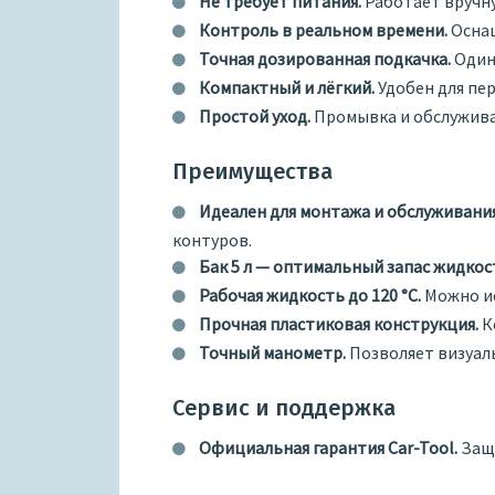
Не требует питания.
Работает вручну
Контроль в реальном времени.
Оснащ
Точная дозированная подкачка.
Один 
Компактный и лёгкий.
Удобен для пер
Простой уход.
Промывка и обслужива
Преимущества
Идеален для монтажа и обслуживания
контуров.
Бак 5 л — оптимальный запас жидкос
Рабочая жидкость до 120 °C.
Можно ис
Прочная пластиковая конструкция.
К
Точный манометр.
Позволяет визуал
Сервис и поддержка
Официальная гарантия Car-Tool.
Защи