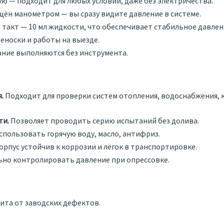
ю — подходит для любых условий, даже без электричества.
ён манометром — вы сразу видите давление в системе.
такт — 10 мл жидкости, что обеспечивает стабильное давлен
еноски и работы на выезде.
ние выполняются без инструмента.
.
Подходит для проверки систем отопления, водоснабжения,
ти.
Позволяет проводить серию испытаний без долива.
пользовать горячую воду, масло, антифриз.
орпус устойчив к коррозии и лёгок в транспортировке.
ьно контролировать давление при опрессовке.
та от заводских дефектов.