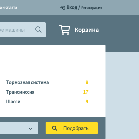
Вход
/
а и оплата
Регистрация
Корзина
Тормозная система
8
Трансмиссия
17
Шасси
9
Подобрать