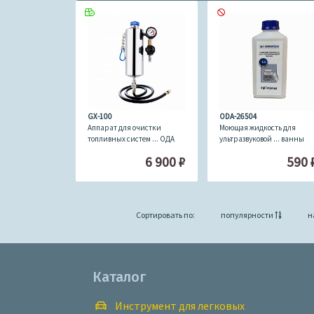
GX-100
ODA-26504
Аппарат для очистки
Моющая жидкость для
топливных систем ... ОДА
ультразвуковой ... ванны
Сервис GX-100
InjCleaner 1л ОДА Сервис
6 900
₽
590
ODA-26504
Сортировать по:
популярности
н
Каталог
Инструмент для легковых