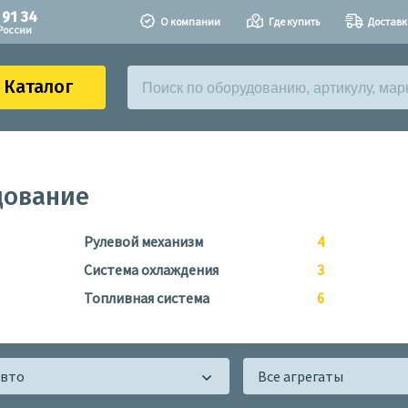
 91 34
О компании
Где купить
Доставк
России
Каталог
дование
Рулевой механизм
4
Система охлаждения
3
Топливная система
6
авто
Все агрегаты