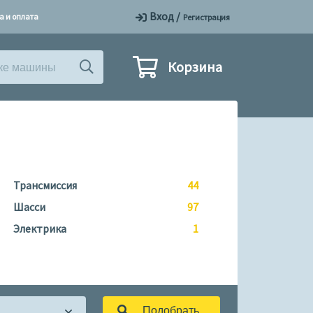
Вход
/
а и оплата
Регистрация
Корзина
Трансмиссия
44
Шасси
97
Электрика
1
Подобрать