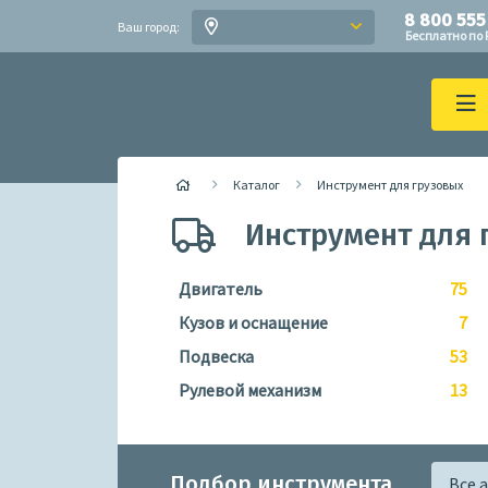
8 800 555
Ваш город:
Бесплатно по 
Каталог
Инструмент для грузовых
Инструмент для 
Двигатель
75
Кузов и оснащение
7
Подвеска
53
Рулевой механизм
13
Подбор инструмента
Все 