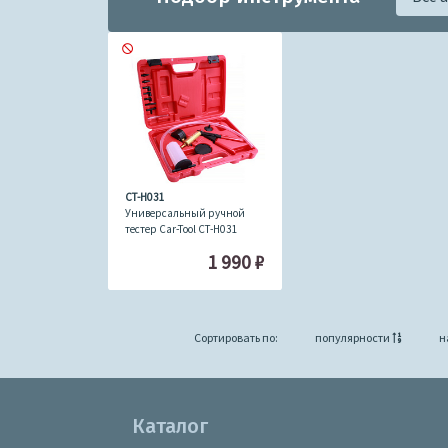
CT-H031
Универсальный ручной
тестер Car-Tool CT-H031
1 990
₽
Сортировать по:
популярности
н
Каталог