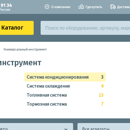
 91 34
О компании
Где купить
Доставк
России
Каталог
Универсальный инструмент
инструмент
Система кондиционирования
3
Система охлаждения
4
Топливная система
13
Тормозная система
7
авто
Все агрегаты