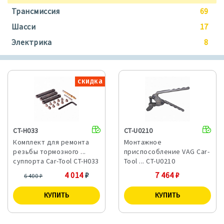
Трансмиссия
69
Шасси
17
Электрика
8
скидка
CT-H033
CT-U0210
Комплект для ремонта
Монтажное
резьбы тормозного ...
приспособление VAG Car-
суппорта Car-Tool CT-H033
Tool ... CT-U0210
4 014
₽
7 464
₽
6 400
₽