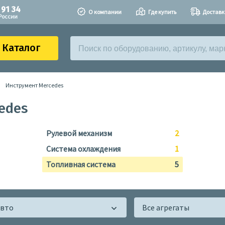
 91 34
О компании
Где купить
Доставк
России
Каталог
Инструмент Mercedes
edes
Рулевой механизм
2
Система охлаждения
1
Топливная система
5
авто
Все агрегаты