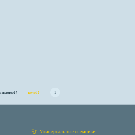
азванию
цене
1
Универсальные съемники