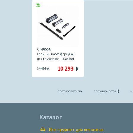
CT-1855A
Съемник насос-форсунок
для грузовиков ... Car-Tool
CT-1855A
10 293
₽
14 496
₽
Сортировать по:
популярности
н
Каталог
Инструмент для легковых