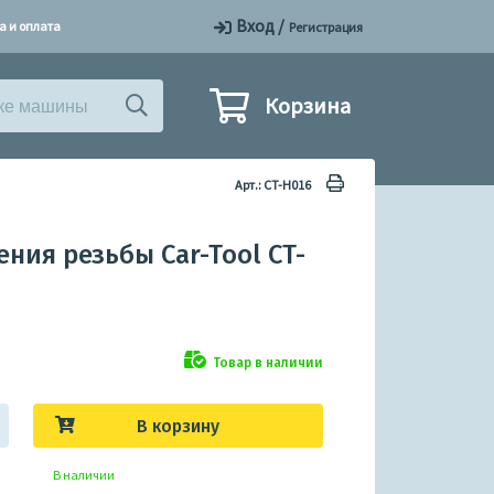
Вход
/
а и оплата
Регистрация
Корзина
Арт.: CT-H016
ния резьбы Car-Tool CT-
Товар в наличии
В корзину
В наличии