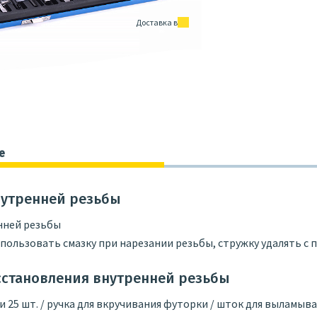
Доставка в
е
нутренней резьбы
нней резьбы
ользовать смазку при нарезании резьбы, стружку удалять с 
сстановления внутренней резьбы
рки 25 шт. / ручка для вкручивания футорки / шток для выламыв