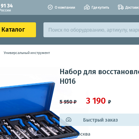
 91 34
О компании
Где купить
Доставк
России
Каталог
Универсальный инструмент
Набор для восстановле
H016
3 190
5 950
₽
₽
Быстрый заказ
Склад Москва