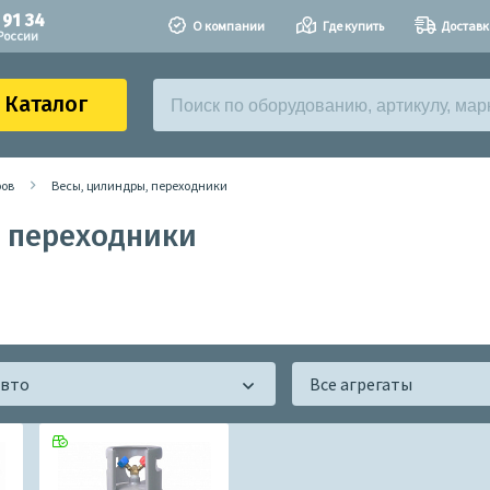
 91 34
О компании
Где купить
Доставк
России
Каталог
ров
Весы, цилиндры, переходники
, переходники
авто
Все агрегаты