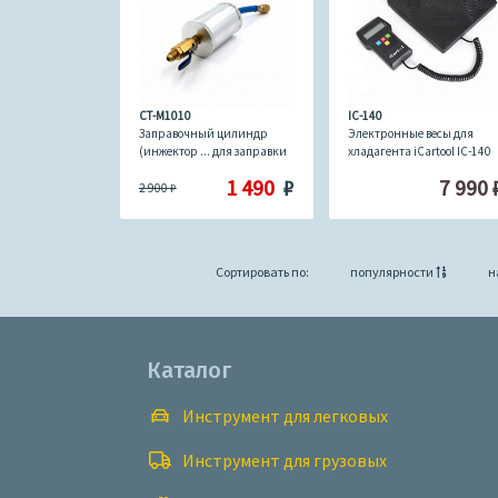
CT-M1010
IC-140
Заправочный цилиндр
Электронные весы для
(инжектор ... для заправки
хладагента iCartool IC-140
масла) Car-Tool CT-M1010
1 490
₽
7 990
2 900
₽
Сортировать по:
популярности
н
Каталог
Инструмент для легковых
Инструмент для грузовых