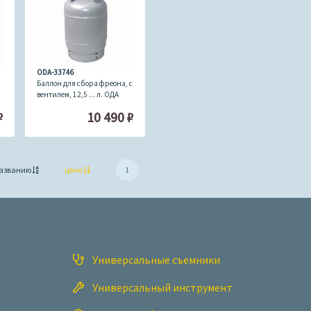
ODA-33746
Баллон для сбора фреона, с
вентилем, 12,5 ... л. ОДА
Сервис ODA-33746
₽
10 490
₽
азванию
цене
1
Универсальные съемники
Универсальный инструмент