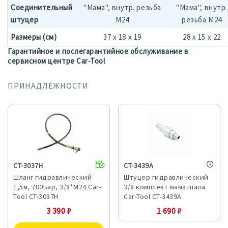
Соединительный
"Мама", внутр. резьба
"Мама", внутр.
штуцер
М24
резьба М24
Размеры (см)
37 х 18 х 19
28 х 15 х 22
Гарантийное и послегарантийное обслуживание в
сервисном центре Car-Tool
ПРИНАДЛЕЖНОСТИ
CT-3037H
CT-3439A
Шланг гидравлический
Штуцер гидравлический
1,5м, 700Бар, 3/8*М24 Car-
3/8 комплект мама+папа
Tool CT-3037H
Car-Tool CT-3439A
3 390
₽
1 690
₽