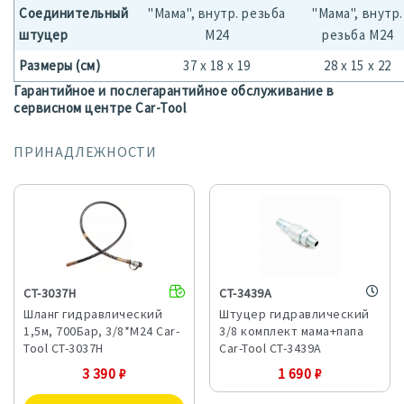
Соединительный
"Мама", внутр. резьба
"Мама", внутр.
штуцер
М24
резьба М24
Размеры (см)
37 х 18 х 19
28 х 15 х 22
Гарантийное и послегарантийное обслуживание в
сервисном центре Car-Tool
ПРИНАДЛЕЖНОСТИ
CT-3037H
CT-3439A
Шланг гидравлический
Штуцер гидравлический
1,5м, 700Бар, 3/8*М24 Car-
3/8 комплект мама+папа
Tool CT-3037H
Car-Tool CT-3439A
3 390
₽
1 690
₽