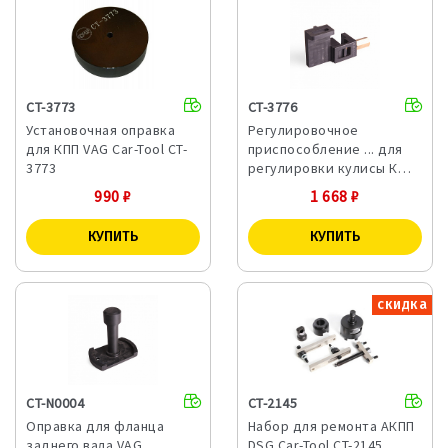
CT-3773
CT-3776
Установочная оправка
Регулировочное
для КПП VAG Car-Tool CT-
приспособление ... для
3773
регулировки кулисы К…
990
₽
1 668
₽
скидка
CT-N0004
CT-2145
Оправка для фланца
Набор для ремонта АКПП
заднего вала VAG ...
DSG Car-Tool CT-2145