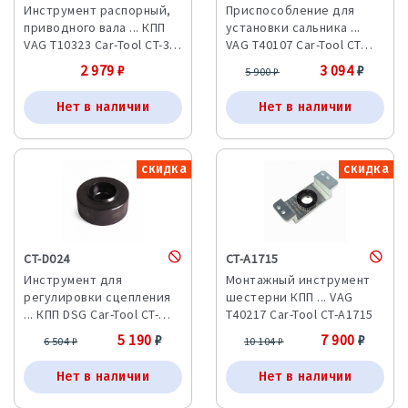
Инструмент распорный,
Приспособление для
приводного вала ... КПП
установки сальника ...
VAG T10323 Car-Tool CT-3…
VAG T40107 Car-Tool CT…
2 979
₽
3 094
₽
5 900
₽
Нет в наличии
Нет в наличии
скидка
скидка
CT-D024
CT-A1715
Инструмент для
Монтажный инструмент
регулировки сцепления
шестерни КПП ... VAG
... КПП DSG Car-Tool CT-…
T40217 Car-Tool CT-A1715
5 190
₽
7 900
₽
6 504
₽
10 104
₽
Нет в наличии
Нет в наличии