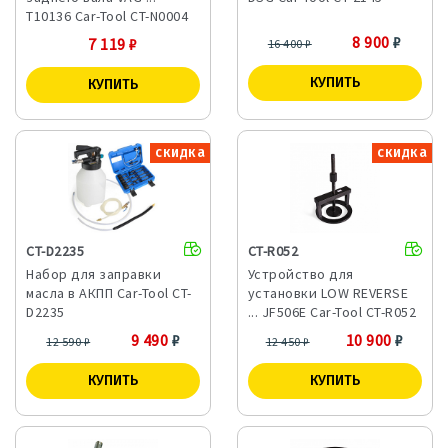
T10136 Car-Tool CT-N0004
8 900
₽
7 119
₽
16 400
₽
скидка
скидка
CT-D2235
CT-R052
Набор для заправки
Устройство для
масла в АКПП Car-Tool CT-
установки LOW REVERSE
D2235
... JF506E Car-Tool CT-R052
9 490
₽
10 900
₽
12 590
₽
12 450
₽