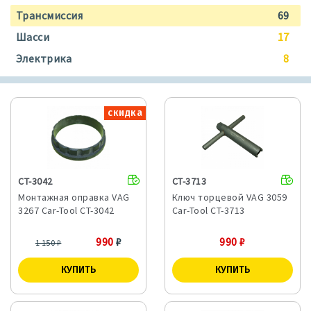
Трансмиссия
69
Шасси
17
Электрика
8
скидка
CT-3042
CT-3713
Монтажная оправка VAG
Ключ торцевой VAG 3059
3267 Car-Tool CT-3042
Car-Tool CT-3713
990
₽
990
₽
1 150
₽