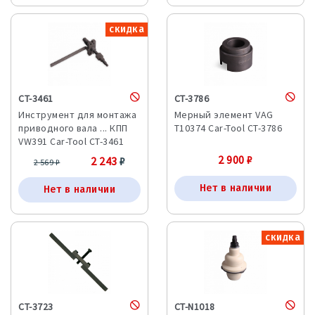
скидка
CT-3461
CT-3786
Инструмент для монтажа
Мерный элемент VAG
приводного вала ... КПП
T10374 Car-Tool CT-3786
VW391 Car-Tool CT-3461
2 900
₽
2 243
₽
2 569
₽
Нет в наличии
Нет в наличии
скидка
CT-3723
CT-N1018