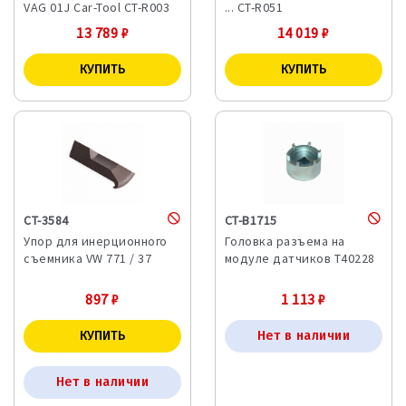
VAG 01J Car-Tool CT-R003
... CT-R051
13 789
₽
14 019
₽
CT-3584
CT-B1715
Упор для инерционного
Головка разъема на
съемника VW 771 / 37
модуле датчиков T40228
897
₽
1 113
₽
Нет в наличии
Нет в наличии