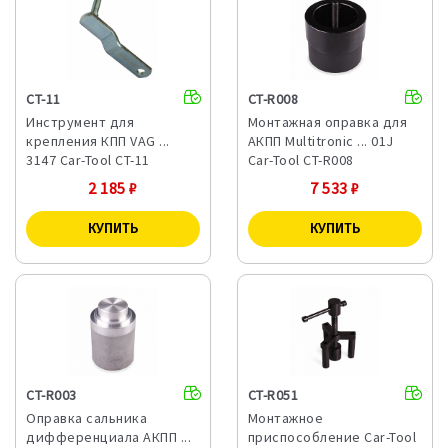
CT-11
CT-R008
Инструмент для
Монтажная оправка для
крепления КПП VAG ...
АКПП Multitronic ... 01J
3147 Car-Tool CT-11
Car-Tool CT-R008
2 185
₽
7 533
₽
CT-R003
CT-R051
Оправка сальника
Монтажное
дифференциала АКПП ...
приспособление Car-Tool